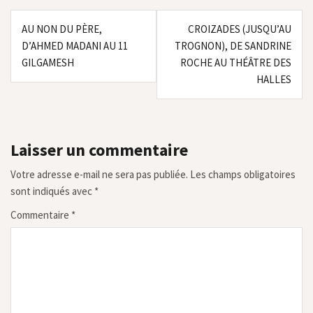
Navigation
AU NON DU PÈRE,
CROIZADES (JUSQU’AU
de
D’AHMED MADANI AU 11
TROGNON), DE SANDRINE
l’article
GILGAMESH
ROCHE AU THÉÂTRE DES
HALLES
Laisser un commentaire
Votre adresse e-mail ne sera pas publiée.
Les champs obligatoires
sont indiqués avec
*
Commentaire
*